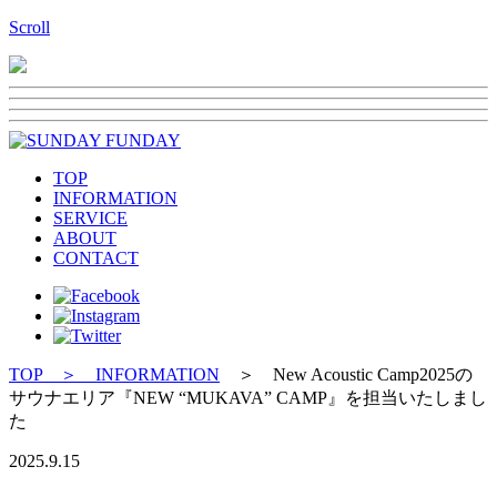
Scroll
TOP
INFORMATION
SERVICE
ABOUT
CONTACT
TOP
＞ INFORMATION
＞ New Acoustic Camp2025の
サウナエリア『NEW “MUKAVA” CAMP』を担当いたしまし
た
2025.9.15